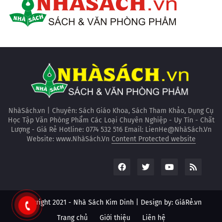
NhàSách.vn | Chuyên: Sách Giáo Khoa, Sách Tham Khảo, Dụng Cụ
Học Tập Văn Phòng Phẩm Các Loại Chuyên Nghiệp - Uy Tín - Chất
Lượng - Giá Rẻ Hotline: 0774 532 516 Email: LienHe@NhàSách.Vn
Website: www.NhàSách.Vn
Content Protected website
Copyright 2021 -
Nhà Sách Kim Dinh
| Design by:
GiáRẻ.vn
Trang chủ
Giới thiệu
Liên hệ